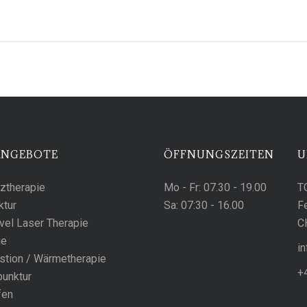
ANGEBOTE
ÖFFNUNGSZEITEN
U
ztherapie
Mo - Fr:
07.30 - 19.00
T
ktur
Sa:
07:30 - 16.00
F
el Laser Therapie
C
ie
h
stion / Wärmetherapie
+
unktur
fen