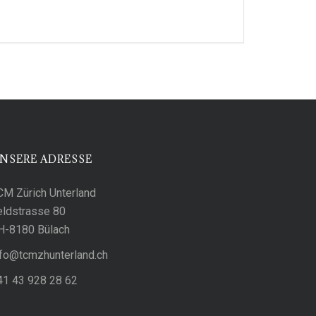
NSERE ADRESSE
CM Zürich Unterland
eldstrasse 80
H-8180 Bülach
c.dnalretnuhzmct@ofni
41 43 928 28 62