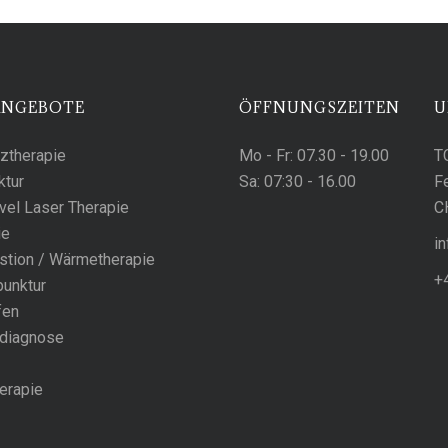
ANGEBOTE
ÖFFNUNGSZEITEN
U
ztherapie
Mo - Fr:
07.30 - 19.00
T
ktur
Sa:
07:30 - 16.00
F
el Laser Therapie
C
ie
h
stion / Wärmetherapie
+
unktur
fen
diagnose
erapie