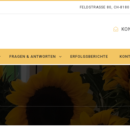
FELDSTRASSE 80, CH-818
KO
FRAGEN & ANTWORTEN
ERFOLGSBERICHTE
KON