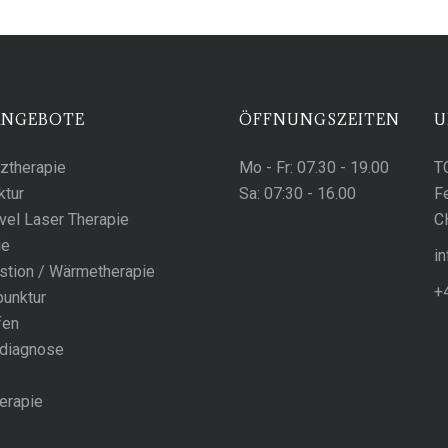
ANGEBOTE
ÖFFNUNGSZEITEN
U
ztherapie
Mo - Fr:
07.30 - 19.00
T
ktur
Sa:
07:30 - 16.00
F
el Laser Therapie
C
ie
h
stion / Wärmetherapie
+
unktur
fen
diagnose
erapie