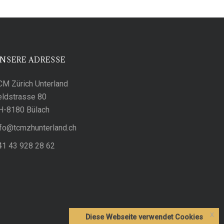
NSERE ADRESSE
CM Zürich Unterland
eldstrasse 80
H-8180 Bülach
c.dnalretnuhzmct@ofni
41 43 928 28 62
x
Diese Webseite verwendet Cookies