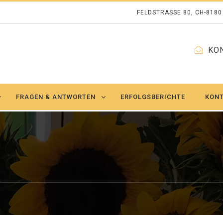
FELDSTRASSE 80, CH-818
KO
FRAGEN & ANTWORTEN
ERFOLGSBERICHTE
KON